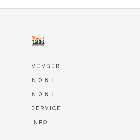
MEMBER
ＮＯＮＩ
ＮＯＮＩ
SERVICE
INFO