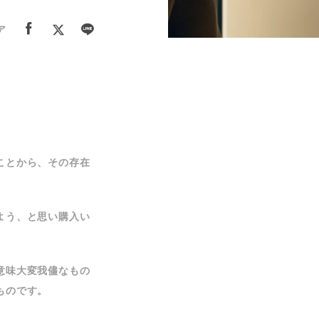
ア
ことから、その存在
よう、と思い購入い
意味大変我儘なもの
ものです。