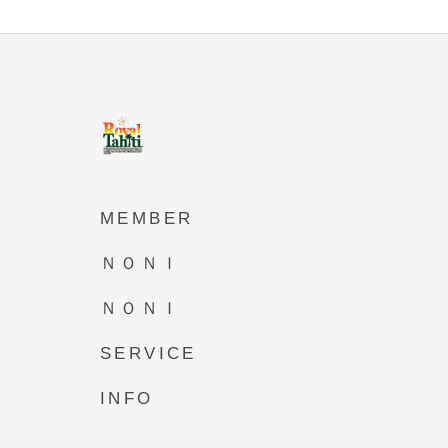
MEMBER
ＮＯＮＩ
ＮＯＮＩ
SERVICE
INFO