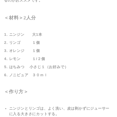
るのがおススメです。
＜材料＞
2人分
ニンジン 大1本
リンゴ １個
オレンジ １個
レモン １/２個
はちみつ 小さじ１（お好みで）
ノニピュア ３０ｍｌ
＜作り方＞
ニンジンとリンゴは、よく洗い、皮は剥かずにジューサー
に入る大きさにカットする。