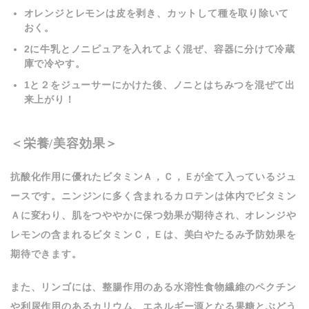
オレンジとレモンは皮を剥き、カットして種を取り除いて
おく。
2に牛乳とノニピュアを入れてよく混ぜ、容器に分けて冷蔵
庫で冷やす。
1と２をジューサーにかけた後、ノニとはちみつを混ぜて出
来上がり！
＜栄養/美容効果＞
抗酸化作用に優れたビタミンＡ，Ｃ，Ｅが全て入っているジュ
ースです。ニンジンに多く含まれるカロテンは体内でビタミン
Ａに変わり、肌をつややかに保つ効果が期待され、オレンジや
レモンの含まれるビタミンＣ，Ｅは、美白やたるみ予防効果を
期待できます。
また、リンゴには、整腸作用のある水溶性食物繊維のペクチン
や利尿作用のあるカリウム、エネルギー源となる果糖とぶどう