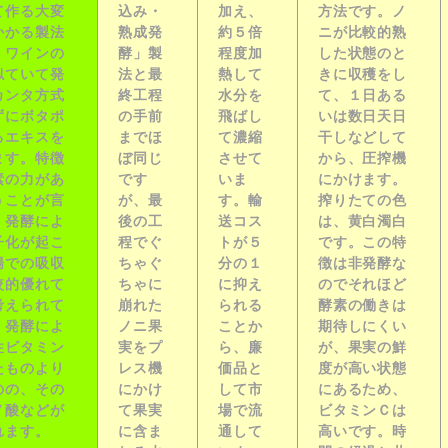
て作る大変
込み・
加え、
方法です。ノ
かかる製法
熟成発
約５倍
ニが比較的熟
。
ワインの
酵」製
程度加
した状態のと
似ていて発
法と最
熱して
きに収穫をし
カンタ方式
終工程
水分を
て、１日ある
ずにボタポ
の手前
飛ばし
いは数日天日
るエキスを
までほ
て濃縮
干しなどして
ます。
特徴
ぼ同じ
させて
から、圧搾機
素の力があ
です
いま
にかけます。
うことが言
が、
最
す。
輸
搾りたての色
。発酵によ
後の工
送コス
は、黄白濁白
子化が起こ
程でぐ
トが５
です。この特
腸での吸収
ちゃぐ
分の１
徴は非発酵な
較的優れて
ちゃに
に抑え
のでそれほど
考えられて
崩れた
られる
酵素の働きは
。発酵によ
ノニ果
ことか
期待しにくい
性ビタミン
実をプ
ら、
廉
が、
果実の鮮
たものより
レス機
価品と
度が高い状態
のの、その
にかけ
して市
にあるため、
ノ酸などが
て果実
場で流
ビタミンＣは
れます。
に含ま
通
して
高い
です。時