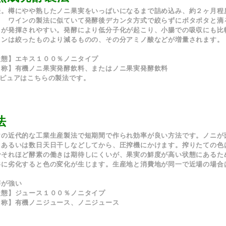
法。樽にやや熟したノニ果実をいっぱいになるまで詰め込み、約２ヶ月程
す。
ワインの製法に似ていて発酵後デカンタ方式で絞らずにボタポタと滴
力が発揮されやすい。発酵により低分子化が起こり、小腸での吸収にも比
ミンは絞ったものより減るものの、その分アミノ酸などが増量されます。
状態】
エキス
１００％
ノニタイプ
名称】
有機ノニ果実発酵飲料、またはノニ果実発酵飲料
ニピュアはこちらの製法です。
法
けの近代的な工業生産製法で短期間で作られ効率が良い方法です。ノニが
日あるいは数日天日干しなどしてから、圧搾機にかけます。搾りたての色
でそれほど酵素の働きは期待しにくいが、
果実の鮮度が高い状態にあるた
共に劣化すると色の変化が生じます。生産地と消費地が同一で近場の場合
癖が強い
状態】
ジュース
１００％
ノニタイプ
名称】
有機ノニジュース、ノニジュース