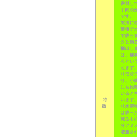
密封し
手間の
です
製法に
酵後デ
で絞ら
タと滴
抽出し
は、酵
るとい
えます
り低分
り、小
にも比
いる
と
特
います
徴
り水溶
は絞っ
減るも
分アミ
増量さ