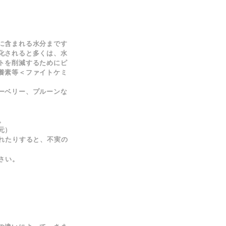
に含まれる水分まです
化されると多くは、
水
トを削減するためにピ
養素等＜ファイトケミ
ーベリー、プルーンな
。
元）
れたりすると、不実の
さい。