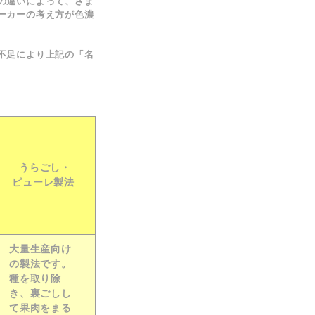
の違いによって、さま
ーカーの考え方が色濃
不足により上記の「名
うらごし・
ピューレ製法
大量生産向け
の製法です。
種を取り除
き、裏ごしし
て果肉をまる