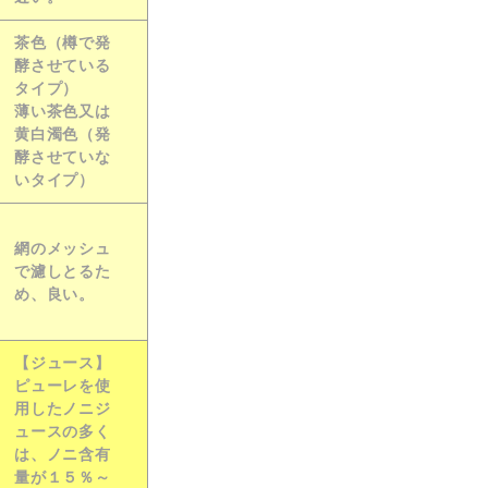
茶色（樽で発
酵させている
タイプ）
薄い茶色又は
黄白濁色（発
酵させていな
いタイプ）
網のメッシュ
で濾しとるた
め、良い。
【ジュース】
ピューレを使
用したノニジ
ュースの多く
は、ノニ含有
量が
１５％～