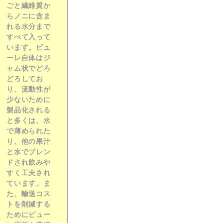
ごと繊維質か
らノニに含ま
れる水分まで
すべて入って
います。ピュ
ーレ自体はジ
ャム状でどろ
どろしてお
り、流動性が
少ないために
製品化される
と多くは、
水
で薄められた
り、他の果汁
と水でブレン
ドされ飲みや
すく
工夫され
ています。ま
た、輸送コス
トを削減する
ためにピュー