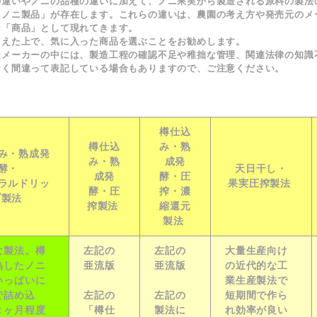
の違いやノニの品種の違いに加えて、ノニ果実から製造される原料の製法
「ノニ製品」が存在します。これらの違いは、農園の考え方や発売元のメ
な
「商品」
として現れてきます。
まえた上で、気に入った商品を選ぶことをお勧めします。
造メーカーの中には、製造工程の確認不足や稚拙な管理、関連法律の知識
なく間違って表記している場合もありますので、ご注意ください。
樽仕込
樽仕込
み・熟
み・熟成発
み・熟
成発
酵・
天日干し・
成発
酵・圧
ラルドリッ
果実圧搾製法
酵・圧
搾・濃
プ製法
搾製法
縮還元
製法
な製法。樽
左記の
左記の
大量生産向け
熟したノニ
亜流版
亜流版
の近代的な工
いっぱいに
業生産製法で
で詰め込
左記の
左記の
短期間で作ら
２ヶ月程度
「樽仕
製法に
れ効率が良い