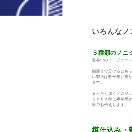
いろんなノ
３種類のノニ
世界中のノニジュー
細部まで分けるとも
い製法は数千年に渡
ます。
まったく違うノニジ
２０００年に半年間
報
でお伝えします。
樽仕込み・