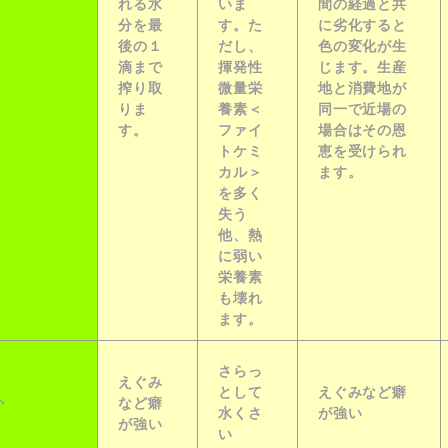
れる水
いま
間の経過と共
分を最
す。た
に劣化すると
後の１
だし、
色の変化が生
滴まで
揮発性
じます。生産
搾り取
微量栄
地と消費地が
りま
養素＜
同一で近場の
す。
ファイ
場合はその恩
トケミ
恵を受けられ
カル＞
ます。
を多く
失う
他、熱
に弱い
栄養素
も壊れ
ます。
さらっ
えぐみ
として
えぐみなど癖
か
など癖
水くさ
が強い
が強い
い