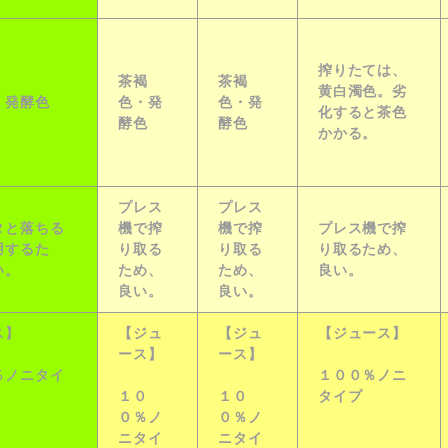
搾りたては、
茶褐
茶褐
黄白濁色。劣
・発酵色
色・発
色・発
化すると茶色
酵色
酵色
かかる。
プレス
プレス
タと落ちる
機で搾
機で搾
プレス機で搾
用するた
り取る
り取る
り取るため、
い。
ため、
ため、
良い。
良い。
良い。
ス】
【ジュ
【ジュ
【ジュース】
ース】
ース】
％
ノニタイ
１００％
ノニ
１０
１０
タイプ
０％
ノ
０％
ノ
ニタイ
ニタイ