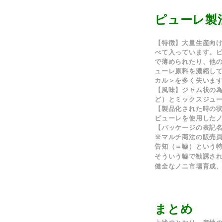
ピューレ製
【特徴】
大量生産向
べて入っています。
で薄められたり、他
ューレ原料を濃縮し
カル＞を多く失いま
【風味】
ジャム状の
ど）とミックスジュ
【製品化された時の
ピューレを使用した
【パッケージの表記
※マルチ商法の販売員
告知（＝嘘）という
そういう嘘で勧誘さ
健全なノニ市場育成
まとめ