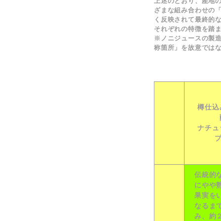
上述のとおり、産地
ざまな組み合わせの
く反映されて最終的
それぞれの特徴を踏
※ノニジュースの製
称箇所」を故意では
樽仕込
ナチュ
伝統的
にやや
果実を
なるま
み、約