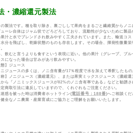
法・濃縮還元製法
けの製法です。種を取り除き、裏ごしして果肉をまるごと繊維質からノニ
ピューレ自体はジャム状でどろどろしており、流動性が少ないために製品
の果汁と水でブレンドされ飲みやすく
工夫されています。また、輸送コス
て水分を飛ばし、乾燥状態のものも存在します。その場合、揮発性微量栄
す。
為、飲むと言うよりも食すという表現に近い。他の果汁（グレープ、ブル
ースになった場合は甘みがあり飲みやすい。
状態】
ジュース
ノニジュースの多くは、ノニ含有量が
17％
程度で水を加えて希釈したもの
名称】
ノニジュース
（濃縮還元）
、または果実ミックスジュース
（濃縮還
から「ノニミックスジュースが82%のノニ含有率である」などと勧誘さ
特定商取引法に違反していますので、くれぐれもご注意ください。
電話番号：188番
れ迷惑を被った時は
消費者ホットライン
(
)へご相談くだ
、健全なノニ農業・産業育成にご協力とご理解をお願いいたします。