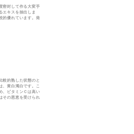
度密封して作る大変手
るエキスを抽出しま
較的優れています。
発
比較的熟した状態のと
は、黄白濁白です。こ
め、ビタミンＣは高い
はその恩恵を受けられ