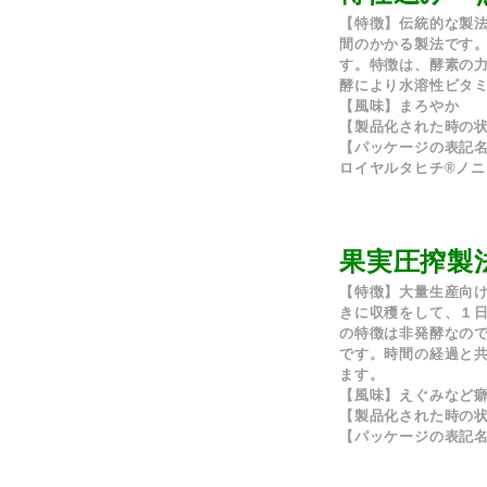
【特徴】
伝統的な製
間のかかる製法で
す。
特徴は、酵素の
酵により水溶性ビタ
【風味】
まろやか
【製品化された時の
【パッケージの表記
ロイヤルタヒチ®ノ
果実圧搾製
【特徴】
大量生産向
きに収穫をして、１
の特徴は非発酵なの
です。時間の経過と
ます。
【風味】
えぐみなど
【製品化された時の
【パッケージの表記