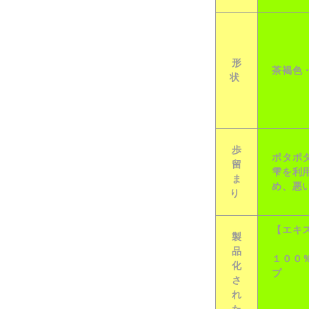
形
茶褐色
状
歩
ポタポ
留
雫を利
ま
め、悪
り
【エキ
製
品
１００
化
プ
さ
れ