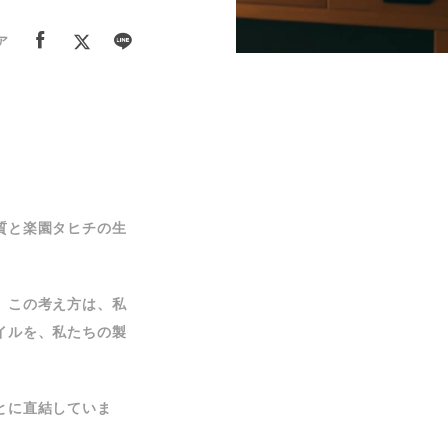
ア
質と楽園タヒチの生
。この考え方は、私
イルを、私たちの製
とに直結していま