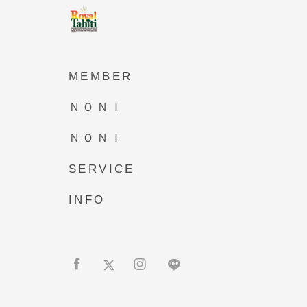
MEMBER
ＮＯＮＩ
ＮＯＮＩ
SERVICE
INFO