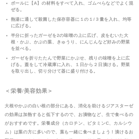
ボールに【A】の材料をすべて入れ、ゴムべらなどでよく混
ぜる。
熱湯に通して殺菌した保存容器に
１
の１/３量を入れ、均等
に広げる。
半分に折ったガーゼを
2
の味噌の上に広げ、皮をむいた大
根・かぶ、かぶの葉、きゅうり、にんじんなど好みの野菜
を並べる。
ガーゼを折りたたんで野菜にかぶせ、残りの味噌を上に広
げる。蓋をして冷蔵庫に入れ、１日から２日漬ける。野菜
を取り出し、切り分けて器に盛り付ける。
＜栄養/美容効果＞
大根やかぶの白い根の部分にある、消化を助けるジアスターゼ
の効果は加熱すると低下するので、お漬物など、生で食べるの
がおすすめです。栄養成分（カロチン、ビタミンC、カルシウ
ム）は葉の方に多いので、葉も一緒に食べましょう！漬けるお